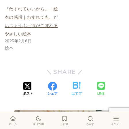
『わすれていいから』｜絵
本の感想｜わすれても、だ
いじょうぶ―涙がこぼれる
やさしい絵本
2025年2月8日
絵本
SHARE
LINE
ポスト
シェア
はてブ
ホーム
今日の1冊
しおり
さがす
メニュー
絵本紹介
しおり
今日の1冊
イベント
登場キャラクター
このブログについて
お問い合わせ