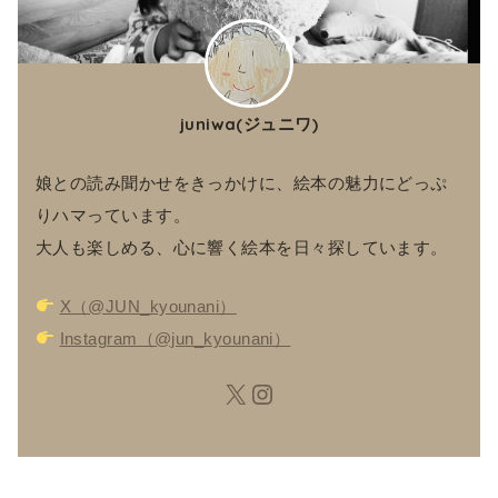
juniwa(ジュニワ)
娘との読み聞かせをきっかけに、絵本の魅力にどっぷ
りハマっています。
大人も楽しめる、心に響く絵本を日々探しています。
X（@JUN_kyounani）
Instagram（@jun_kyounani）