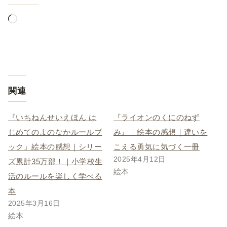
関連
『いちねんせいえほん は
『ライオンのくにのねず
じめてのよのなかルールブ
み』｜絵本の感想｜違いを
ック』絵本の感想｜シリー
こえる勇気に気づく一冊
2025年4月12日
ズ累計35万部！｜小学校生
絵本
活のルールを楽しく学べる
本
2025年3月16日
絵本