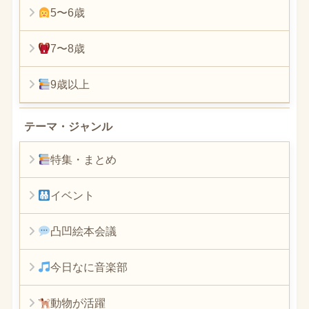
5〜6歳
7〜8歳
9歳以上
テーマ・ジャンル
特集・まとめ
イベント
凸凹絵本会議
今日なに音楽部
動物が活躍