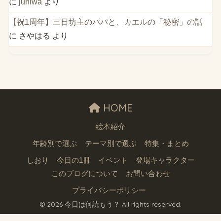
に
juniwa
より
【祝1周年】三日坊主のパパと、カエルの「秘密」の話
に
さやはる
より
HOME
絵本紹介
年齢別で選ぶ
テーマ別で選ぶ
特集・まとめ
しおり
今日の1冊
イベント
登場キャラクター
このブログについて
お問い合わせ
プライバシーポリシー
© 2026 今日は何読もう？ All rights reserved.