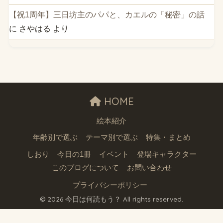
【祝1周年】三日坊主のパパと、カエルの「秘密」の話
に
さやはる
より
HOME
絵本紹介
年齢別で選ぶ
テーマ別で選ぶ
特集・まとめ
しおり
今日の1冊
イベント
登場キャラクター
このブログについて
お問い合わせ
プライバシーポリシー
© 2026 今日は何読もう？ All rights reserved.