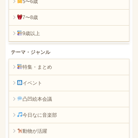
5〜6歳
7〜8歳
9歳以上
テーマ・ジャンル
特集・まとめ
イベント
凸凹絵本会議
今日なに音楽部
動物が活躍