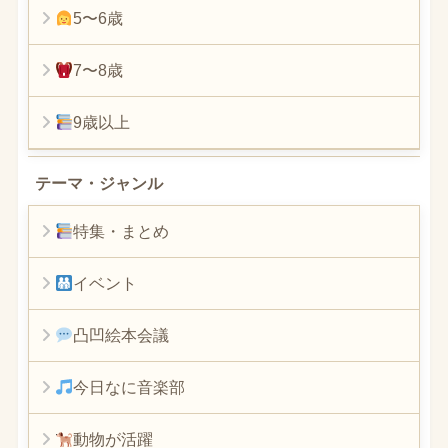
5〜6歳
7〜8歳
9歳以上
テーマ・ジャンル
特集・まとめ
イベント
凸凹絵本会議
今日なに音楽部
動物が活躍