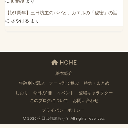
に
juniwa
より
【祝1周年】三日坊主のパパと、カエルの「秘密」の話
に
さやはる
より
HOME
絵本紹介
年齢別で選ぶ
テーマ別で選ぶ
特集・まとめ
しおり
今日の1冊
イベント
登場キャラクター
このブログについて
お問い合わせ
プライバシーポリシー
© 2026 今日は何読もう？ All rights reserved.