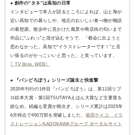
● 創作の“タネ”は高知の日常
インタビューで本人が語るところによれば、山と海が
近い高知での暮らしや、地元のおいしい食べ物が物語
の着想源。散歩中に見かけた風景や商店街の匂いまで
作品に“ふわっ”と混ぜ込むそうで、「都会に出ようと
思わなかった。高知で“イラストレーターです！”と言
い張るのがかっこいいと思った」と笑っています。
〖TV Bros. WEB〗
● 『パンどろぼう』シリーズ誕生と快進撃
2020年刊行の1作目『パンどろぼう』は、第11回リブ
ロ絵本大賞・第1回TSUTAYAえほん大賞など主要賞を
総なめ。続編も受賞が相次ぎ、シリーズ累計は2025年
6月時点で450万部を突破しました。
柴田ケイコ イラ
ストレーション
KADOKAWAグループ ポータルサイト