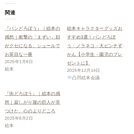
関連
『パンどろぼう』｜絵本の
絵本キャラクターグッズお
感想｜衝撃の「まずい」顔
すすめ3選！パンどろぼ
がクセになる、シュールで
う・ノラネコ・大ピンチず
お茶目な一冊
かん【小学生・園児のプレ
2025年1月8日
ゼントに】
絵本
2025年12月14日
凸凹絵本会議
『街どろぼう』｜絵本の感
想｜寂しがり屋の巨人が見
つけた、心のよりどころ
2025年8月2日
絵本