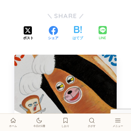
SHARE
LINE
ポスト
シェア
はてブ
ホーム
今日の1冊
しおり
さがす
メニュー
絵本紹介
しおり
今日の1冊
イベント
登場キャラクター
このブログについて
お問い合わせ
この記事が気に入ったらフォローしよう