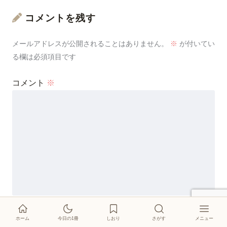
コメントを残す
メールアドレスが公開されることはありません。
※
が付いてい
る欄は必須項目です
コメント
※
名前
※
ホーム
今日の1冊
しおり
さがす
メニュー
絵本紹介
しおり
今日の1冊
イベント
登場キャラクター
このブログについて
お問い合わせ