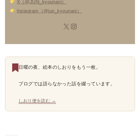
X（@JUN_kyounani）
Instagram（@jun_kyounani）
日曜の夜、絵本のしおりをもう一枚。
ブログでは語らなかった話を綴っています。
しおり便を読む →