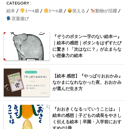
CATEGORY :
絵本
3〜4歳
5〜6歳
笑える
動物が活躍
言葉遊び
『ぞうのボタンー字のない絵本ー』
｜絵本の感想｜ボタンをはずすたび
に驚き！「次はなに？」が止まらな
い想像力の絵本
【絵本 感想】『やっぱりおおかみ』
なかまになれなかった夜、おおかみ
が選んだ生き方
『おおきくなるっていうことは』｜
絵本の感想｜子どもの成長をやさし
く伝える絵本｜卒園・入学前におす
すめの1冊