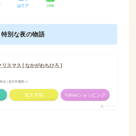
LINE
ア
はてブ
、特別な夜の物語
スマス [ なかがわちひろ ]
:58時点 | 楽天市場調べ）
楽天市場
Yahooショッピング
ポチップ