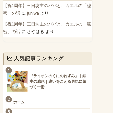
【祝1周年】三日坊主のパパと、カエルの「秘
密」の話
に
juniwa
より
【祝1周年】三日坊主のパパと、カエルの「秘
密」の話
に
さやはる
より
人気記事ランキング
1
『ライオンのくにのねずみ』｜絵
本の感想｜違いをこえる勇気に気
づく一冊
2
ホーム
3