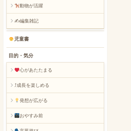
動物が活躍
✍編集雑記
児童書
目的・気分
心があたたまる
⤴︎成長を楽しめる
発想が広がる
おやすみ前
言葉遊び