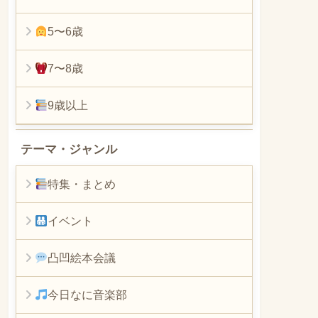
5〜6歳
7〜8歳
9歳以上
テーマ・ジャンル
特集・まとめ
イベント
凸凹絵本会議
今日なに音楽部