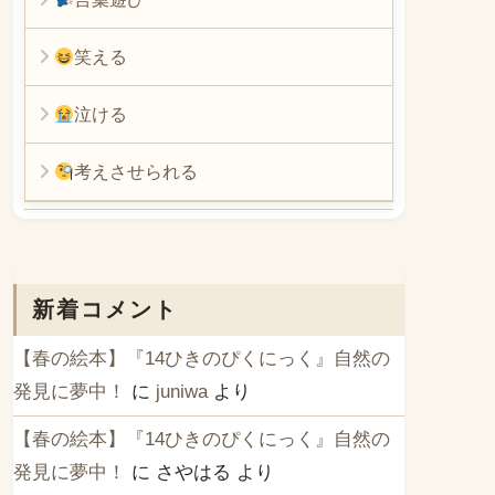
笑える
泣ける
考えさせられる
新着コメント
【春の絵本】『14ひきのぴくにっく』自然の
発見に夢中！
に
juniwa
より
【春の絵本】『14ひきのぴくにっく』自然の
発見に夢中！
に
さやはる
より