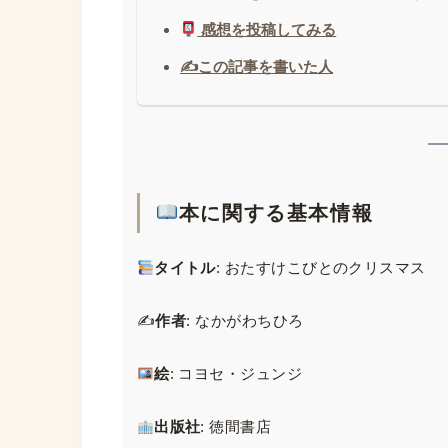
感想を投稿してみる
✍️この記事を書いた人
本に関する基本情報
タイトル
: おたすけこびとのクリスマス
✍️
作者
: なかがわちひろ
絵
: コヨセ・ジュンジ
出版社
: 徳間書店