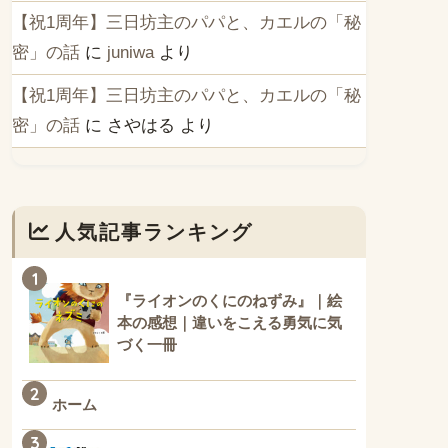
【祝1周年】三日坊主のパパと、カエルの「秘
密」の話
に
juniwa
より
【祝1周年】三日坊主のパパと、カエルの「秘
密」の話
に
さやはる
より
人気記事ランキング
1
『ライオンのくにのねずみ』｜絵
本の感想｜違いをこえる勇気に気
づく一冊
2
ホーム
3