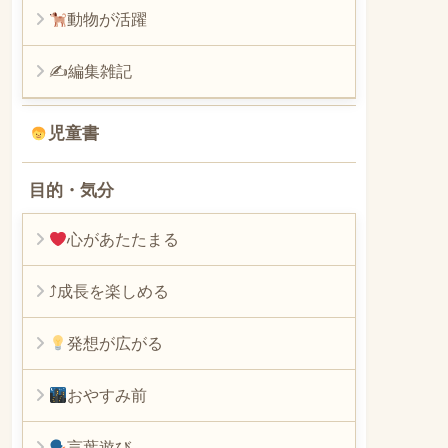
動物が活躍
✍編集雑記
児童書
目的・気分
心があたたまる
⤴︎成長を楽しめる
発想が広がる
おやすみ前
言葉遊び