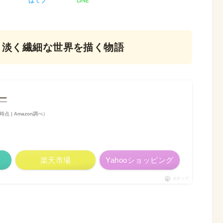
LINE
ア
はてブ
！淡く繊細な世界を描く物語
モー
55時点 | Amazon調べ）
楽天市場
Yahooショッピング
ポチップ