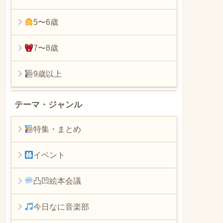
5〜6歳
7〜8歳
9歳以上
テーマ・ジャンル
特集・まとめ
イベント
凸凹絵本会議
今日なに音楽部