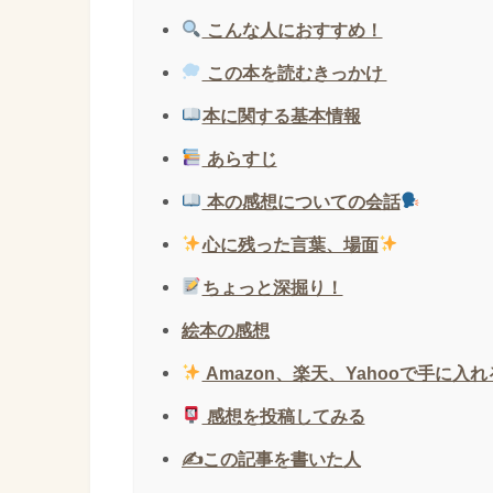
こんな人におすすめ！
この本を読むきっかけ
本に関する基本情報
あらすじ
本の感想についての会話
心に残った言葉、場面
ちょっと深掘り！
絵本の感想
Amazon、楽天、Yahooで手に入
感想を投稿してみる
✍️この記事を書いた人