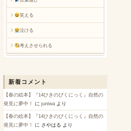
笑える
泣ける
考えさせられる
新着コメント
【春の絵本】『14ひきのぴくにっく』自然の
発見に夢中！
に
juniwa
より
【春の絵本】『14ひきのぴくにっく』自然の
発見に夢中！
に
さやはる
より