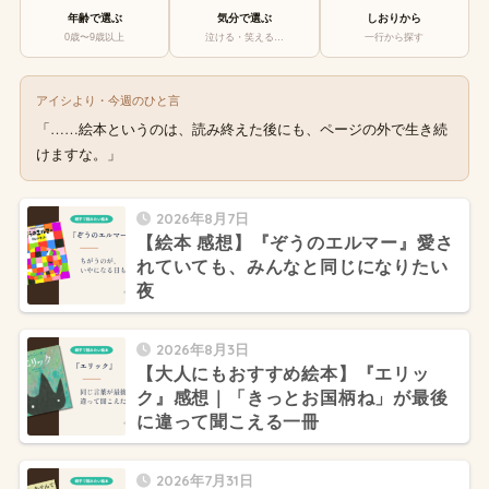
年齢で選ぶ
気分で選ぶ
しおりから
0歳〜9歳以上
泣ける・笑える…
一行から探す
アイシより・今週のひと言
「……絵本というのは、読み終えた後にも、ページの外で生き続
けますな。」
2026年8月7日
【絵本 感想】『ぞうのエルマー』愛さ
れていても、みんなと同じになりたい
夜
2026年8月3日
【大人にもおすすめ絵本】『エリッ
ク』感想｜「きっとお国柄ね」が最後
に違って聞こえる一冊
2026年7月31日