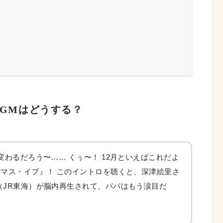
BGMはどうする？
変わるだろう〜…… くぅ〜！ 12月といえばこれだよ
スマス・イブ』！ このイントロを聴くと、深津絵里さ
（JR東海）が脳内再生されて、パパはもう涙目だ