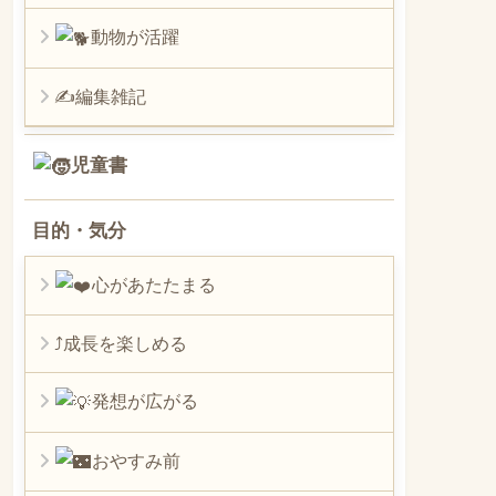
動物が活躍
✍編集雑記
児童書
目的・気分
心があたたまる
⤴︎成長を楽しめる
発想が広がる
おやすみ前