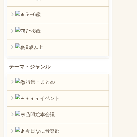
5〜6歳
7〜8歳
9歳以上
テーマ・ジャンル
特集・まとめ
イベント
凸凹絵本会議
今日なに音楽部