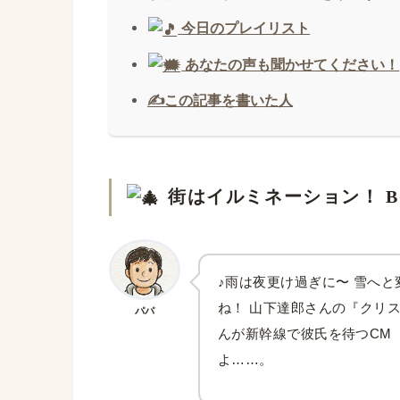
今日のプレイリスト
あなたの声も聞かせてください！
✍️この記事を書いた人
街はイルミネーション！ 
♪雨は夜更け過ぎに〜 雪へと
ね！ 山下達郎さんの『クリ
パパ
んが新幹線で彼氏を待つCM
よ……。