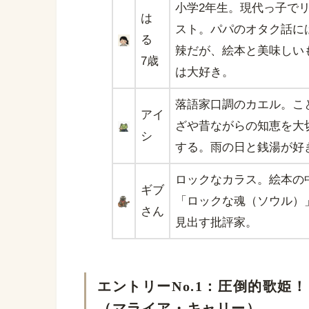
小学2年生。現代っ子で
は
スト。パパのオタク話に
る
辣だが、絵本と美味しい
7歳
は大好き。
落語家口調のカエル。こ
アイ
ざや昔ながらの知恵を大
シ
する。雨の日と銭湯が好
ロックなカラス。絵本の
ギブ
「ロックな魂（ソウル）
さん
見出す批評家。
エントリーNo.1：圧倒的歌姫！『All I
（マライア・キャリー）