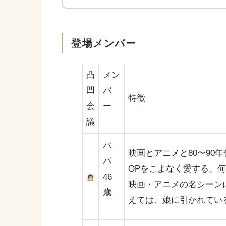
登場メンバー
凸
メン
凹
バ
特徴
会
ー
議
パ
映画とアニメと80〜90年代
パ
OPをこよなく愛する。
46
映画・アニメの名シーン
歳
えては、娘に引かれてい