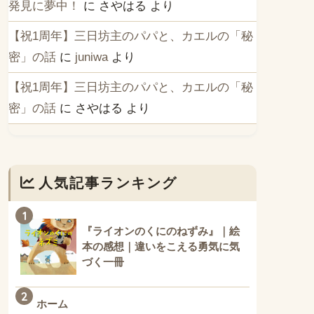
発見に夢中！
に
さやはる
より
【祝1周年】三日坊主のパパと、カエルの「秘
密」の話
に
juniwa
より
【祝1周年】三日坊主のパパと、カエルの「秘
密」の話
に
さやはる
より
人気記事ランキング
1
『ライオンのくにのねずみ』｜絵
本の感想｜違いをこえる勇気に気
づく一冊
2
ホーム