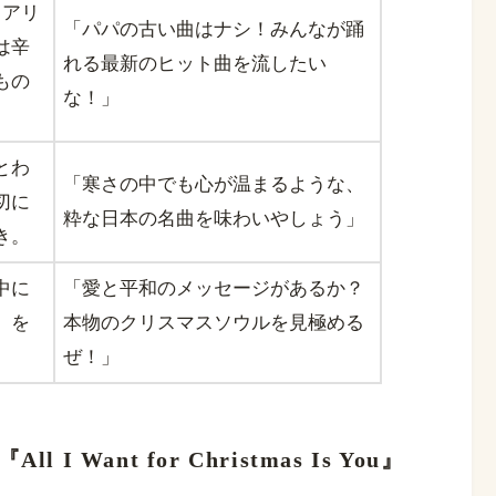
リアリ
「パパの古い曲はナシ！みんなが踊
は辛
れる最新のヒット曲を流したい
もの
な！」
とわ
「寒さの中でも心が温まるような、
切に
粋な日本の名曲を味わいやしょう」
き。
中に
「愛と平和のメッセージがあるか？
」を
本物のクリスマスソウルを見極める
ぜ！」
 Want for Christmas Is You』