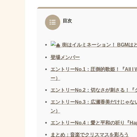
目次
街はイルミネーション！ BGMは
登場メンバー
エントリーNo.1：圧倒的歌姫！『All I Wan
ー）
エントリーNo.2：切なさが刺さる！『クリ
エントリーNo.3：広瀬香美だけじゃ
ン）
エントリーNo.4：愛と平和の祈り『Happy
まとめ：音楽でクリスマスを彩ろう