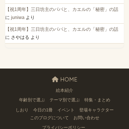
【祝1周年】三日坊主のパパと、カエルの「秘密」の話
に
juniwa
より
【祝1周年】三日坊主のパパと、カエルの「秘密」の話
に
さやはる
より
HOME
絵本紹介
年齢別で選ぶ
テーマ別で選ぶ
特集・まとめ
しおり
今日の1冊
イベント
登場キャラクター
このブログについて
お問い合わせ
プライバシーポリシー