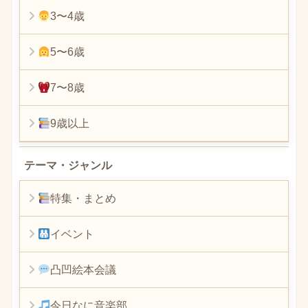
3〜4歳
5〜6歳
7〜8歳
9歳以上
テーマ・ジャンル
特集・まとめ
イベント
凸凹絵本会議
今日なに音楽部