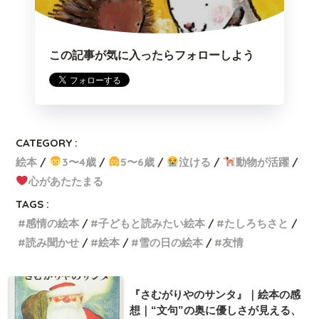
この記事が気に入ったらフォローしよう
CATEGORY :
絵本
3〜4歳
5〜6歳
泣ける
動物が活躍
心があたたまる
TAGS :
感情の絵本
子どもと読みたい絵本
たしろちさと
読み聞かせ
絵本
雪の日の絵本
友情
『さむがりやのサンタ』｜絵本の感
想｜“文句”の奥に優しさが見える、