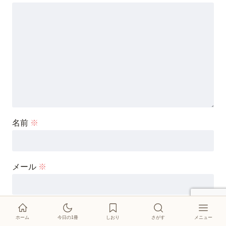
名前
※
メール
※
サイト
ホーム
今日の1冊
しおり
さがす
メニュー
絵本紹介
しおり
今日の1冊
イベント
登場キャラクター
このブログについて
お問い合わせ