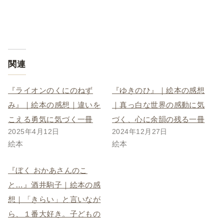
関連
『ライオンのくにのねず
『ゆきのひ』｜絵本の感想
み』｜絵本の感想｜違いを
｜真っ白な世界の感動に気
こえる勇気に気づく一冊
づく、心に余韻の残る一冊
2025年4月12日
2024年12月27日
絵本
絵本
『ぼく おかあさんのこ
と…』酒井駒子｜絵本の感
想｜「きらい」と言いなが
ら、１番大好き。子どもの