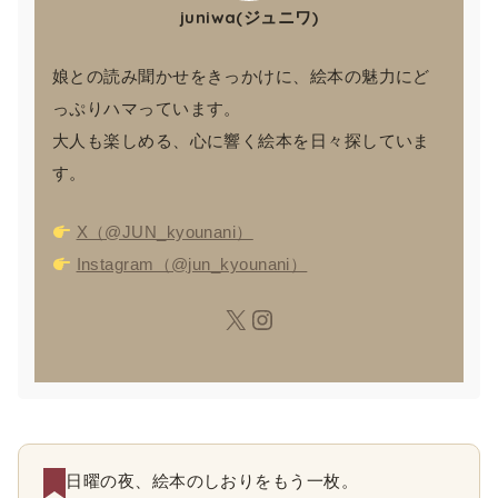
juniwa(ジュニワ)
娘との読み聞かせをきっかけに、絵本の魅力にど
っぷりハマっています。
大人も楽しめる、心に響く絵本を日々探していま
す。
X（@JUN_kyounani）
Instagram（@jun_kyounani）
日曜の夜、絵本のしおりをもう一枚。