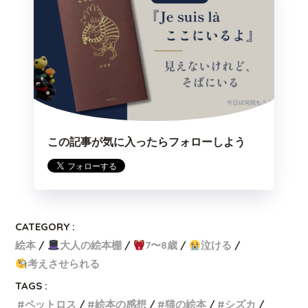
この記事が気に入ったらフォローしよう
CATEGORY :
絵本
大人の絵本棚
7〜8歳
泣ける
考えさせられる
TAGS :
ペットロス
絵本の感想
猫の絵本
シズカ