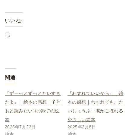
いいね:
関連
『ずーっとずっとだいすき
『わすれていいから』｜絵
だよ』｜絵本の感想｜子ど
本の感想｜わすれても、だ
もと読みたい“お別れ”の絵
いじょうぶ―涙がこぼれる
本
やさしい絵本
2025年7月23日
2025年2月8日
絵本
絵本