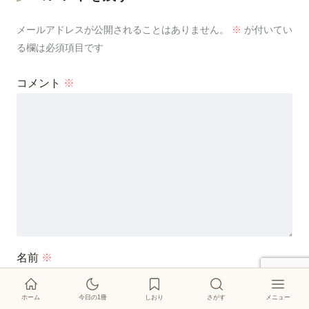
メールアドレスが公開されることはありません。
※
が付いてい
る欄は必須項目です
コメント
※
名前
※
ホーム
今日の1冊
しおり
さがす
メニュー
絵本紹介
しおり
今日の1冊
イベント
登場キャラクター
このブログについて
お問い合わせ