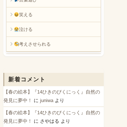
笑える
泣ける
考えさせられる
新着コメント
【春の絵本】『14ひきのぴくにっく』自然の
発見に夢中！
に
juniwa
より
【春の絵本】『14ひきのぴくにっく』自然の
発見に夢中！
に
さやはる
より