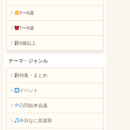
5〜6歳
7〜8歳
9歳以上
テーマ・ジャンル
特集・まとめ
イベント
凸凹絵本会議
今日なに音楽部