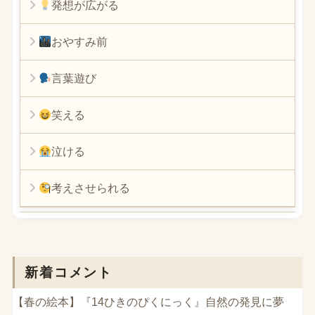
発想が広がる
おやすみ前
言葉遊び
笑える
泣ける
考えさせられる
新着コメント
【春の絵本】『14ひきのぴくにっく』自然の発見に夢