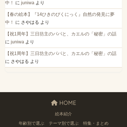
中！
に
juniwa
より
【春の絵本】『14ひきのぴくにっく』自然の発見に夢
中！
に
さやはる
より
【祝1周年】三日坊主のパパと、カエルの「秘密」の話
に
juniwa
より
【祝1周年】三日坊主のパパと、カエルの「秘密」の話
に
さやはる
より
HOME
絵本紹介
年齢別で選ぶ
テーマ別で選ぶ
特集・まとめ