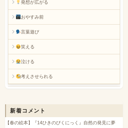
発想が広がる
おやすみ前
言葉遊び
笑える
泣ける
考えさせられる
新着コメント
【春の絵本】『14ひきのぴくにっく』自然の発見に夢