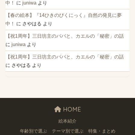
中！
に
juniwa
より
【春の絵本】『14ひきのぴくにっく』自然の発見に夢
中！
に
さやはる
より
【祝1周年】三日坊主のパパと、カエルの「秘密」の話
に
juniwa
より
【祝1周年】三日坊主のパパと、カエルの「秘密」の話
に
さやはる
より
HOME
絵本紹介
年齢別で選ぶ
テーマ別で選ぶ
特集・まとめ