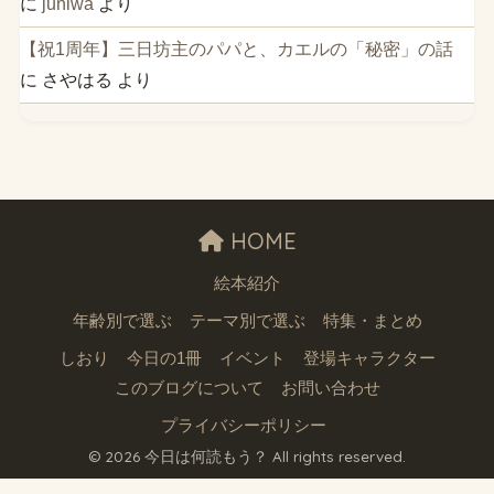
に
juniwa
より
【祝1周年】三日坊主のパパと、カエルの「秘密」の話
に
さやはる
より
HOME
絵本紹介
年齢別で選ぶ
テーマ別で選ぶ
特集・まとめ
しおり
今日の1冊
イベント
登場キャラクター
このブログについて
お問い合わせ
プライバシーポリシー
© 2026 今日は何読もう？ All rights reserved.