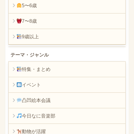
5〜6歳
7〜8歳
9歳以上
テーマ・ジャンル
特集・まとめ
イベント
凸凹絵本会議
今日なに音楽部
動物が活躍