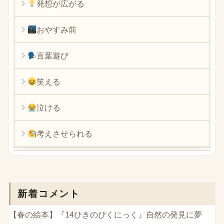
発想が広がる
おやすみ前
言葉遊び
笑える
泣ける
考えさせられる
新着コメント
【春の絵本】『14ひきのぴくにっく』自然の発見に夢