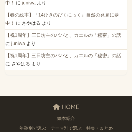
中！
に
juniwa
より
【春の絵本】『14ひきのぴくにっく』自然の発見に夢
中！
に
さやはる
より
【祝1周年】三日坊主のパパと、カエルの「秘密」の話
に
juniwa
より
【祝1周年】三日坊主のパパと、カエルの「秘密」の話
に
さやはる
より
HOME
絵本紹介
年齢別で選ぶ
テーマ別で選ぶ
特集・まとめ