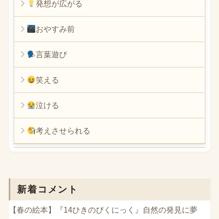
発想が広がる
おやすみ前
言葉遊び
笑える
泣ける
考えさせられる
新着コメント
【春の絵本】『14ひきのぴくにっく』自然の発見に夢