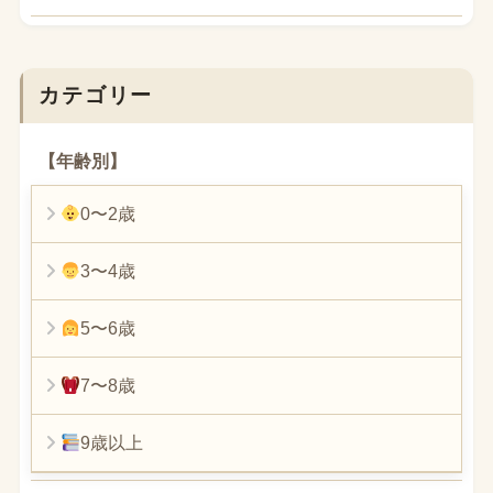
カテゴリー
【年齢別】
0〜2歳
3〜4歳
5〜6歳
7〜8歳
9歳以上