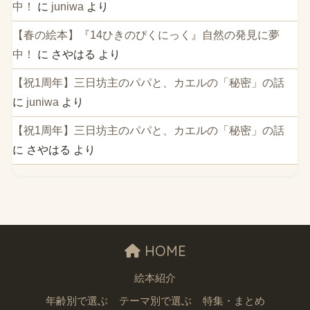
中！
に
juniwa
より
【春の絵本】『14ひきのぴくにっく』自然の発見に夢
中！
に
さやはる
より
【祝1周年】三日坊主のパパと、カエルの「秘密」の話
に
juniwa
より
【祝1周年】三日坊主のパパと、カエルの「秘密」の話
に
さやはる
より
HOME
絵本紹介
年齢別で選ぶ
テーマ別で選ぶ
特集・まとめ