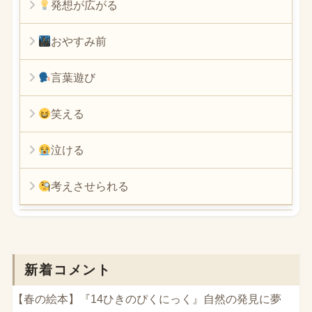
発想が広がる
おやすみ前
言葉遊び
笑える
泣ける
考えさせられる
新着コメント
【春の絵本】『14ひきのぴくにっく』自然の発見に夢