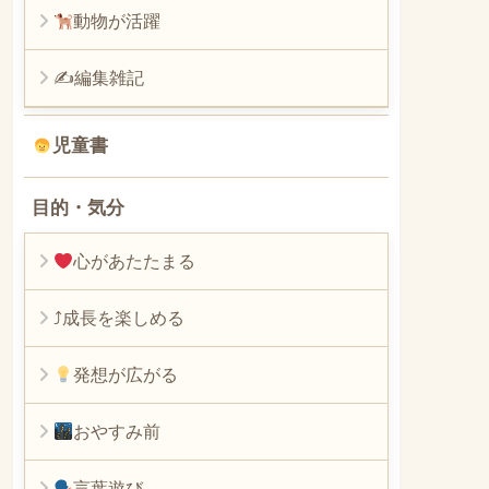
動物が活躍
✍編集雑記
児童書
目的・気分
心があたたまる
⤴︎成長を楽しめる
発想が広がる
おやすみ前
言葉遊び