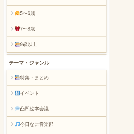
5〜6歳
7〜8歳
9歳以上
テーマ・ジャンル
特集・まとめ
イベント
凸凹絵本会議
今日なに音楽部