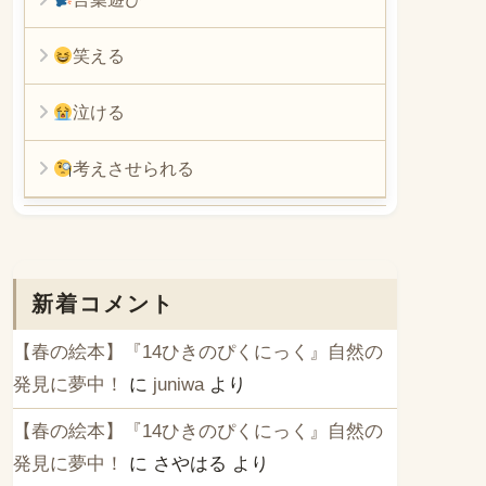
笑える
泣ける
考えさせられる
新着コメント
【春の絵本】『14ひきのぴくにっく』自然の
発見に夢中！
に
juniwa
より
【春の絵本】『14ひきのぴくにっく』自然の
発見に夢中！
に
さやはる
より