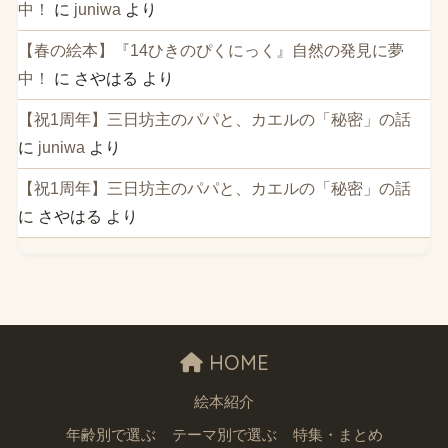
中！
に
juniwa
より
【春の絵本】『14ひきのぴくにっく』自然の発見に夢
中！
に
さやはる
より
【祝1周年】三日坊主のパパと、カエルの「秘密」の話
に
juniwa
より
【祝1周年】三日坊主のパパと、カエルの「秘密」の話
に
さやはる
より
HOME
絵本紹介
年齢別で選ぶ
テーマ別で選ぶ
特集・まとめ