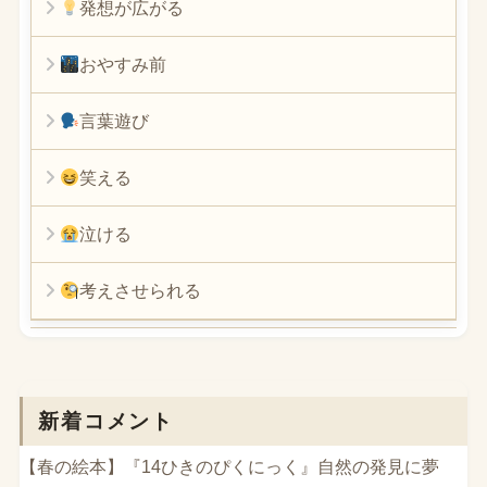
発想が広がる
おやすみ前
言葉遊び
笑える
泣ける
考えさせられる
新着コメント
【春の絵本】『14ひきのぴくにっく』自然の発見に夢