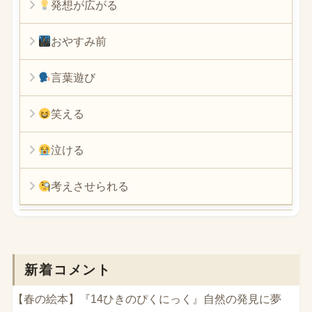
発想が広がる
おやすみ前
言葉遊び
笑える
泣ける
考えさせられる
新着コメント
【春の絵本】『14ひきのぴくにっく』自然の発見に夢