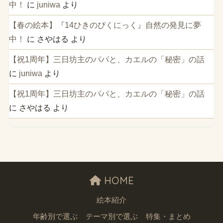
中！
に
juniwa
より
【春の絵本】『14ひきのぴくにっく』自然の発見に夢
中！
に
さやはる
より
【祝1周年】三日坊主のパパと、カエルの「秘密」の話
に
juniwa
より
【祝1周年】三日坊主のパパと、カエルの「秘密」の話
に
さやはる
より
HOME
絵本紹介
年齢別で選ぶ
テーマ別で選ぶ
特集・まとめ