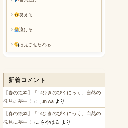
笑える
泣ける
考えさせられる
新着コメント
【春の絵本】『14ひきのぴくにっく』自然の
発見に夢中！
に
juniwa
より
【春の絵本】『14ひきのぴくにっく』自然の
発見に夢中！
に
さやはる
より