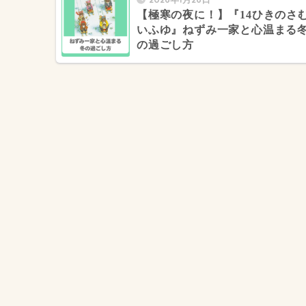
【極寒の夜に！】『14ひきのさ
いふゆ』ねずみ一家と心温まる
の過ごし方