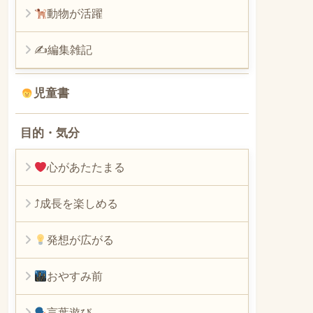
動物が活躍
✍編集雑記
児童書
目的・気分
心があたたまる
⤴︎成長を楽しめる
発想が広がる
おやすみ前
言葉遊び