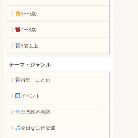
5〜6歳
7〜8歳
9歳以上
テーマ・ジャンル
特集・まとめ
イベント
凸凹絵本会議
今日なに音楽部