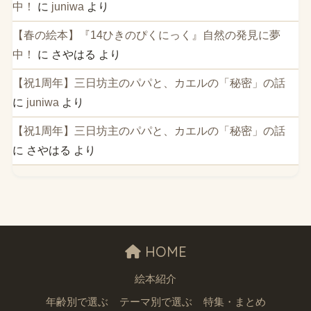
中！
に
juniwa
より
【春の絵本】『14ひきのぴくにっく』自然の発見に夢
中！
に
さやはる
より
【祝1周年】三日坊主のパパと、カエルの「秘密」の話
に
juniwa
より
【祝1周年】三日坊主のパパと、カエルの「秘密」の話
に
さやはる
より
HOME
絵本紹介
年齢別で選ぶ
テーマ別で選ぶ
特集・まとめ