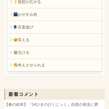
発想が広がる
おやすみ前
言葉遊び
笑える
泣ける
考えさせられる
新着コメント
【春の絵本】『14ひきのぴくにっく』自然の発見に夢