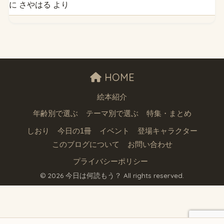
に
さやはる
より
HOME
絵本紹介
年齢別で選ぶ
テーマ別で選ぶ
特集・まとめ
しおり
今日の1冊
イベント
登場キャラクター
このブログについて
お問い合わせ
プライバシーポリシー
© 2026 今日は何読もう？ All rights reserved.