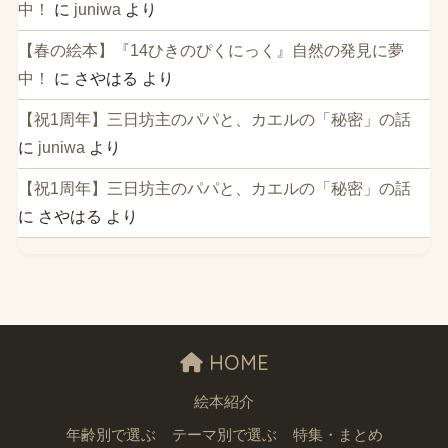
中！
に
juniwa
より
【春の絵本】『14ひきのぴくにっく』自然の発見に夢
中！
に
さやはる
より
【祝1周年】三日坊主のパパと、カエルの「秘密」の話
に
juniwa
より
【祝1周年】三日坊主のパパと、カエルの「秘密」の話
に
さやはる
より
HOME
絵本紹介
年齢別で選ぶ
テーマ別で選ぶ
特集・まとめ