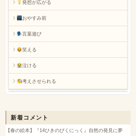
発想が広がる
おやすみ前
言葉遊び
笑える
泣ける
考えさせられる
新着コメント
【春の絵本】『14ひきのぴくにっく』自然の発見に夢