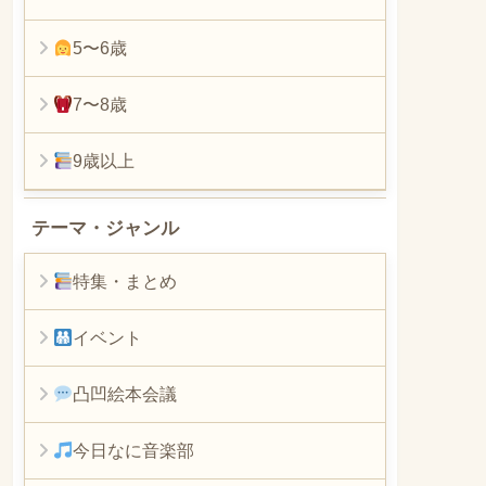
5〜6歳
7〜8歳
9歳以上
テーマ・ジャンル
特集・まとめ
イベント
凸凹絵本会議
今日なに音楽部