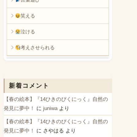
笑える
泣ける
考えさせられる
新着コメント
【春の絵本】『14ひきのぴくにっく』自然の
発見に夢中！
に
juniwa
より
【春の絵本】『14ひきのぴくにっく』自然の
発見に夢中！
に
さやはる
より