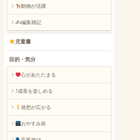
動物が活躍
✍編集雑記
児童書
目的・気分
心があたたまる
⤴︎成長を楽しめる
発想が広がる
おやすみ前
言葉遊び