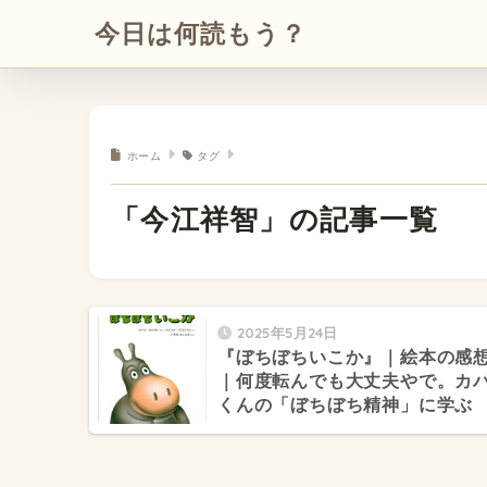
今日は何読もう？
ホーム
タグ
「今江祥智」の記事一覧
2025年5月24日
『ぼちぼちいこか』｜絵本の感
｜何度転んでも大丈夫やで。カ
くんの「ぼちぼち精神」に学ぶ