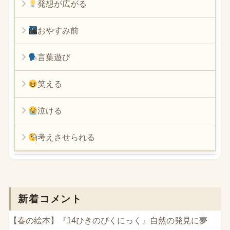
発想が広がる
おやすみ前
言葉遊び
笑える
泣ける
考えさせられる
新着コメント
【春の絵本】『14ひきのぴくにっく』自然の発見に夢