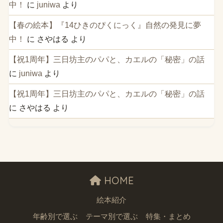
中！
に
juniwa
より
【春の絵本】『14ひきのぴくにっく』自然の発見に夢
中！
に
さやはる
より
【祝1周年】三日坊主のパパと、カエルの「秘密」の話
に
juniwa
より
【祝1周年】三日坊主のパパと、カエルの「秘密」の話
に
さやはる
より
HOME
絵本紹介
年齢別で選ぶ
テーマ別で選ぶ
特集・まとめ