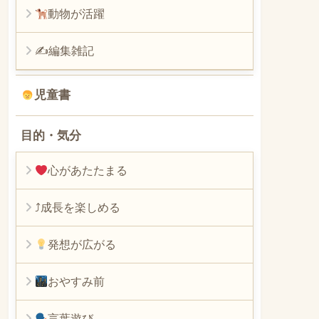
動物が活躍
✍編集雑記
児童書
目的・気分
心があたたまる
⤴︎成長を楽しめる
発想が広がる
おやすみ前
言葉遊び