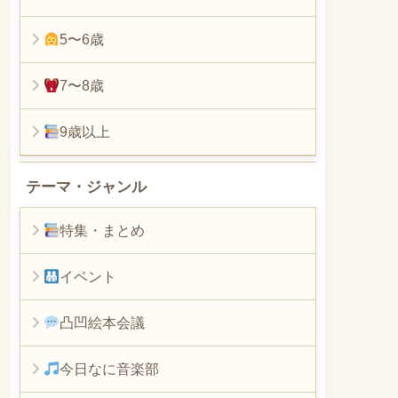
5〜6歳
7〜8歳
9歳以上
テーマ・ジャンル
特集・まとめ
イベント
凸凹絵本会議
今日なに音楽部