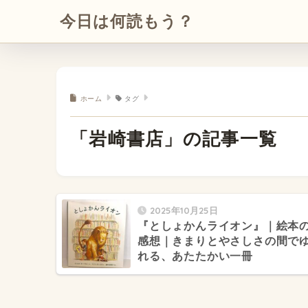
今日は何読もう？
ホーム
タグ
「岩崎書店」の記事一覧
2025年10月25日
『としょかんライオン』｜絵本
感想｜きまりとやさしさの間で
れる、あたたかい一冊