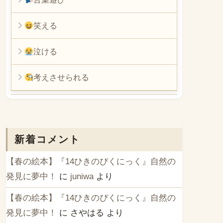
笑える
泣ける
考えさせられる
新着コメント
【春の絵本】『14ひきのぴくにっく』自然の
発見に夢中！
に
juniwa
より
【春の絵本】『14ひきのぴくにっく』自然の
発見に夢中！
に
さやはる
より