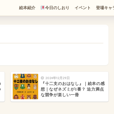
絵本紹介
今日のしおり
イベント
登場キャ
2024年12月29日
の
『十二支のおはなし』｜絵本の感
ゆ
想｜なぜネズミが1番？ 迫力満点
な競争が楽しい一冊