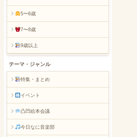
5〜6歳
7〜8歳
9歳以上
テーマ・ジャンル
特集・まとめ
イベント
凸凹絵本会議
今日なに音楽部