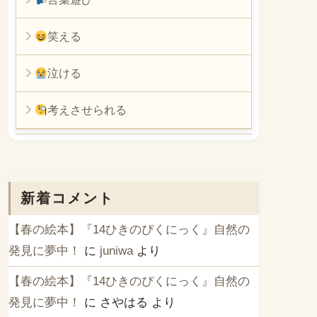
笑える
泣ける
考えさせられる
新着コメント
【春の絵本】『14ひきのぴくにっく』自然の
発見に夢中！
に
juniwa
より
【春の絵本】『14ひきのぴくにっく』自然の
発見に夢中！
に
さやはる
より