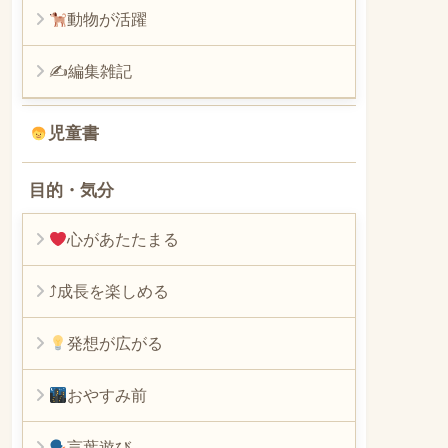
動物が活躍
✍編集雑記
児童書
目的・気分
心があたたまる
⤴︎成長を楽しめる
発想が広がる
おやすみ前
言葉遊び