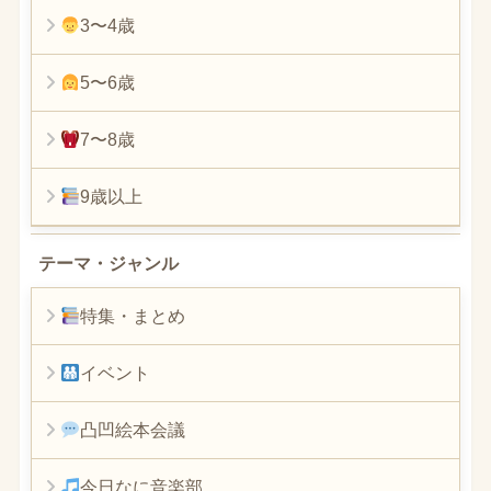
3〜4歳
5〜6歳
7〜8歳
9歳以上
テーマ・ジャンル
特集・まとめ
イベント
凸凹絵本会議
今日なに音楽部