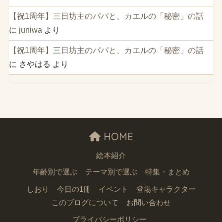
【祝1周年】三日坊主のパパと、カエルの「秘密」の話
に
juniwa
より
【祝1周年】三日坊主のパパと、カエルの「秘密」の話
に
さやはる
より
HOME
絵本紹介
年齢別で選ぶ
テーマ別で選ぶ
特集・まとめ
しおり
今日の1冊
イベント
登場キャラクター
このブログについて
お問い合わせ
プライバシーポリシー