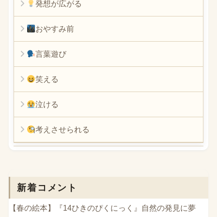
発想が広がる
おやすみ前
言葉遊び
笑える
泣ける
考えさせられる
新着コメント
【春の絵本】『14ひきのぴくにっく』自然の発見に夢