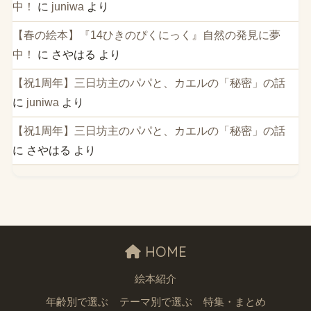
中！
に
juniwa
より
【春の絵本】『14ひきのぴくにっく』自然の発見に夢
中！
に
さやはる
より
【祝1周年】三日坊主のパパと、カエルの「秘密」の話
に
juniwa
より
【祝1周年】三日坊主のパパと、カエルの「秘密」の話
に
さやはる
より
HOME
絵本紹介
年齢別で選ぶ
テーマ別で選ぶ
特集・まとめ