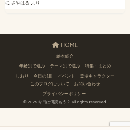
に
さやはる
より
HOME
絵本紹介
年齢別で選ぶ
テーマ別で選ぶ
特集・まとめ
しおり
今日の1冊
イベント
登場キャラクター
このブログについて
お問い合わせ
プライバシーポリシー
© 2026 今日は何読もう？ All rights reserved.