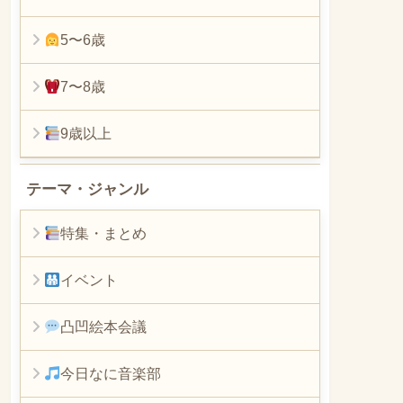
5〜6歳
7〜8歳
9歳以上
テーマ・ジャンル
特集・まとめ
イベント
凸凹絵本会議
今日なに音楽部