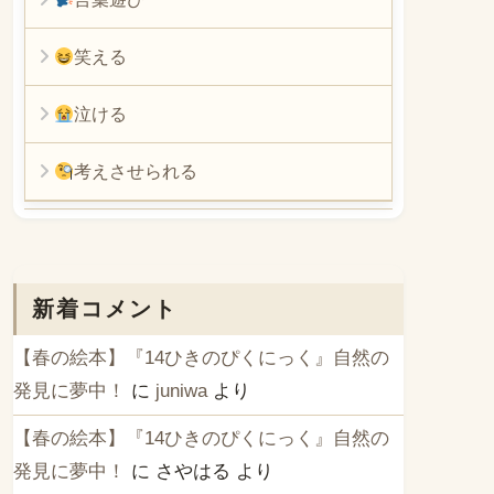
笑える
泣ける
考えさせられる
新着コメント
【春の絵本】『14ひきのぴくにっく』自然の
発見に夢中！
に
juniwa
より
【春の絵本】『14ひきのぴくにっく』自然の
発見に夢中！
に
さやはる
より