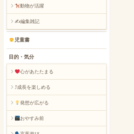
動物が活躍
✍編集雑記
児童書
目的・気分
心があたたまる
⤴︎成長を楽しめる
発想が広がる
おやすみ前
言葉遊び