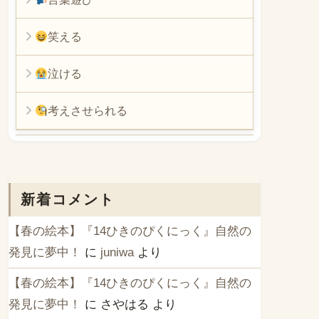
笑える
泣ける
考えさせられる
新着コメント
【春の絵本】『14ひきのぴくにっく』自然の
発見に夢中！
に
juniwa
より
【春の絵本】『14ひきのぴくにっく』自然の
発見に夢中！
に
さやはる
より