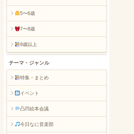
5〜6歳
7〜8歳
9歳以上
テーマ・ジャンル
特集・まとめ
イベント
凸凹絵本会議
今日なに音楽部