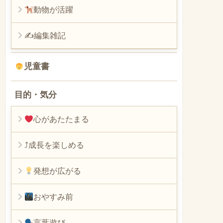
動物が活躍
✍編集雑記
児童書
目的・気分
心があたたまる
⤴︎成長を楽しめる
発想が広がる
おやすみ前
言葉遊び