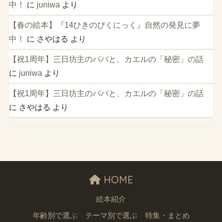
中！
に
juniwa
より
【春の絵本】『14ひきのぴくにっく』自然の発見に夢
中！
に
さやはる
より
【祝1周年】三日坊主のパパと、カエルの「秘密」の話
に
juniwa
より
【祝1周年】三日坊主のパパと、カエルの「秘密」の話
に
さやはる
より
HOME
絵本紹介
年齢別で選ぶ
テーマ別で選ぶ
特集・まとめ