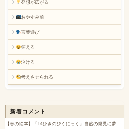
発想が広がる
おやすみ前
言葉遊び
笑える
泣ける
考えさせられる
新着コメント
【春の絵本】『14ひきのぴくにっく』自然の発見に夢