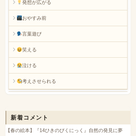
発想が広がる
おやすみ前
言葉遊び
笑える
泣ける
考えさせられる
新着コメント
【春の絵本】『14ひきのぴくにっく』自然の発見に夢