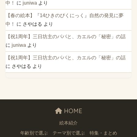
中！
に
juniwa
より
【春の絵本】『14ひきのぴくにっく』自然の発見に夢
中！
に
さやはる
より
【祝1周年】三日坊主のパパと、カエルの「秘密」の話
に
juniwa
より
【祝1周年】三日坊主のパパと、カエルの「秘密」の話
に
さやはる
より
HOME
絵本紹介
年齢別で選ぶ
テーマ別で選ぶ
特集・まとめ