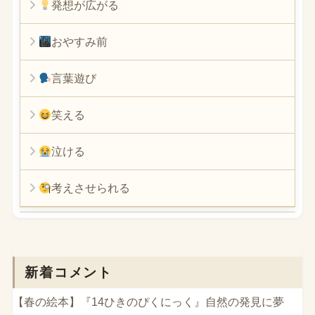
発想が広がる
おやすみ前
言葉遊び
笑える
泣ける
考えさせられる
新着コメント
【春の絵本】『14ひきのぴくにっく』自然の発見に夢