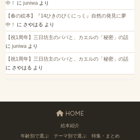
中！
に
juniwa
より
【春の絵本】『14ひきのぴくにっく』自然の発見に夢
中！
に
さやはる
より
【祝1周年】三日坊主のパパと、カエルの「秘密」の話
に
juniwa
より
【祝1周年】三日坊主のパパと、カエルの「秘密」の話
に
さやはる
より
HOME
絵本紹介
年齢別で選ぶ
テーマ別で選ぶ
特集・まとめ