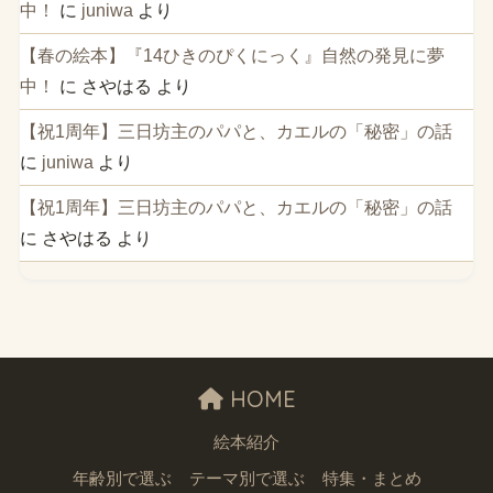
中！
に
juniwa
より
【春の絵本】『14ひきのぴくにっく』自然の発見に夢
中！
に
さやはる
より
【祝1周年】三日坊主のパパと、カエルの「秘密」の話
に
juniwa
より
【祝1周年】三日坊主のパパと、カエルの「秘密」の話
に
さやはる
より
HOME
絵本紹介
年齢別で選ぶ
テーマ別で選ぶ
特集・まとめ