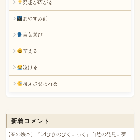
発想が広がる
おやすみ前
言葉遊び
笑える
泣ける
考えさせられる
新着コメント
【春の絵本】『14ひきのぴくにっく』自然の発見に夢